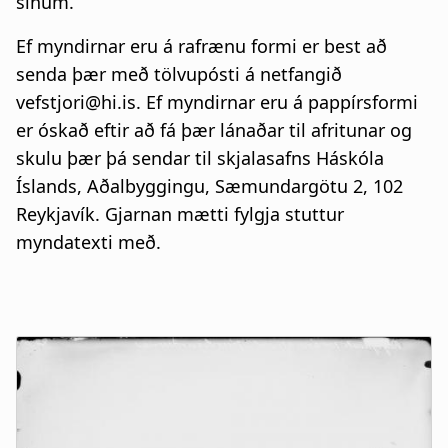
sínum.
Ef myndirnar eru á rafrænu formi er best að
senda þær með tölvupósti á netfangið
vefstjori@hi.is. Ef myndirnar eru á pappírsformi
er óskað eftir að fá þær lánaðar til afritunar og
skulu þær þá sendar til skjalasafns Háskóla
Íslands, Aðalbyggingu, Sæmundargötu 2, 102
Reykjavík. Gjarnan mætti fylgja stuttur
myndatexti með.