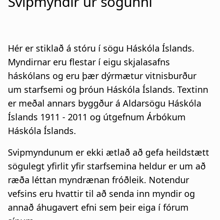
Svipmyndir úr sögunni
a
u
t
m
i
b
Hér er stiklað á stóru í sögu Háskóla Íslands.
Myndirnar eru flestar í eigu skjalasafns
o
háskólans og eru þær dýrmætur vitnisburður
n
um starfsemi og þróun Háskóla Íslands. Textinn
er meðal annars byggður á Aldarsögu Háskóla
Íslands 1911 - 2011 og útgefnum Árbókum
Háskóla Íslands.
Svipmyndunum er ekki ætlað að gefa heildstætt
sögulegt yfirlit yfir starfsemina heldur er um að
ræða léttan myndrænan fróðleik. Notendur
vefsins eru hvattir til að senda inn myndir og
annað áhugavert efni sem þeir eiga í fórum