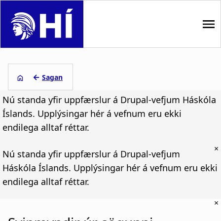
S
k
i
p
M
t
o
a
←
Sagan
m
i
B
a
Nú standa yfir uppfærslur á Drupal-vefjum Háskóla
i
n
r
Íslands. Upplýsingar hér á vefnum eru ekki
n
endilega alltaf réttar.
n
c
e
o
×
a
a
Nú standa yfir uppfærslur á Drupal-vefjum
n
t
Háskóla Íslands. Upplýsingar hér á vefnum eru ekki
v
d
e
endilega alltaf réttar.
i
c
n
t
×
g
r