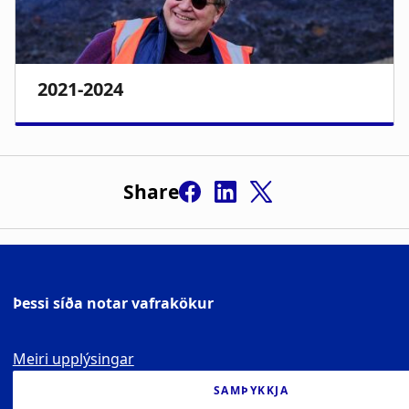
Share
Þessi síða notar vafrakökur
Meiri upplýsingar
SAMÞYKKJA