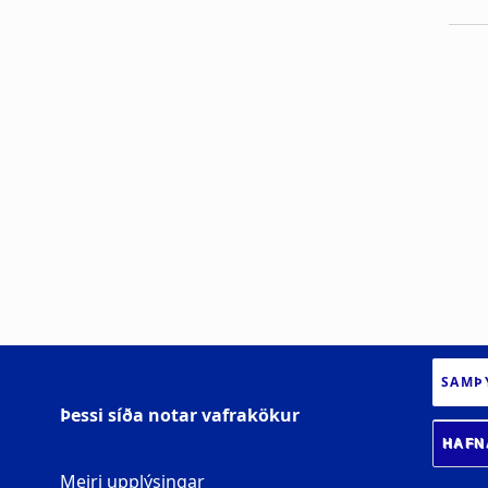
SAMÞ
Þessi síða notar vafrakökur
HAFN
Meiri upplýsingar