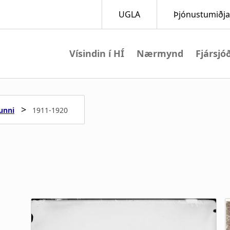
Vísindin í HÍ
Nærmynd
Fjársjó
M
a
>
unni
1911-1920
i
n
n
a
v