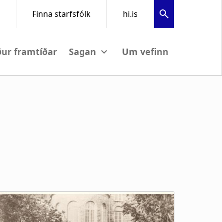
ður framtíðar
Um vefinn
View submenu